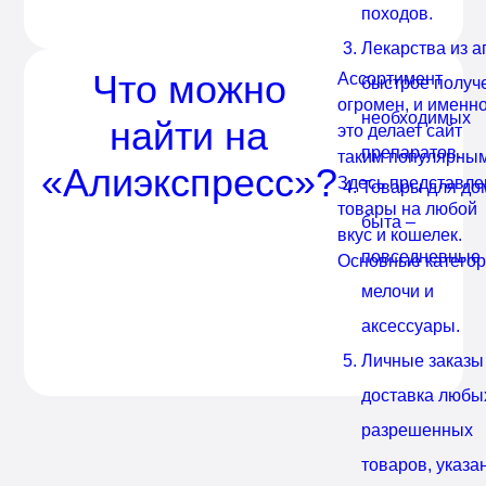
походов.
Лекарства из а
Что можно
Ассортимент
быстрое получ
огромен, и именн
необходимых
найти на
это делает сайт
препаратов.
таким популярным
«Алиэкспресс»?
Здесь представл
Товары для до
товары на любой
быта –
вкус и кошелек.
повседневные
Основные категор
мелочи и
аксессуары.
Личные заказы
доставка любы
разрешенных
товаров, указа