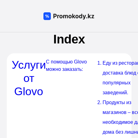
ы
Index
а суши
Услуги
С помощью Glovo
Еду из рестора
можно заказать:
доставка блюд 
от
популярных
Glovo
заведений.
Продукты из
магазинов – вс
необходимое д
дома без лишн