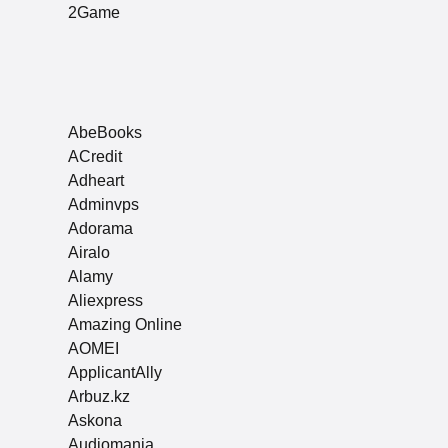
2Game
AbeBooks
ACredit
Adheart
Adminvps
Adorama
Airalo
Alamy
Aliexpress
Amazing Online
AOMEI
ApplicantAlly
Arbuz.kz
Askona
Audiomania