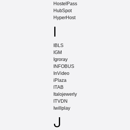
HostelPass
HubSpot
HyperHost
I
IBLS
IGM
Igroray
INFOBUS
InVideo
iPlaza
ITAB
Italojewerly
ITVDN
Iwillplay
J