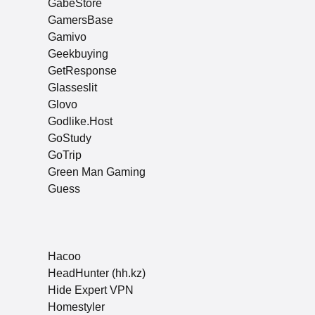
GabeStore
GamersBase
Gamivo
Geekbuying
GetResponse
Glasseslit
Glovo
Godlike.Host
GoStudy
GoTrip
Green Man Gaming
Guess
Hacoo
HeadHunter (hh.kz)
Hide Expert VPN
Homestyler