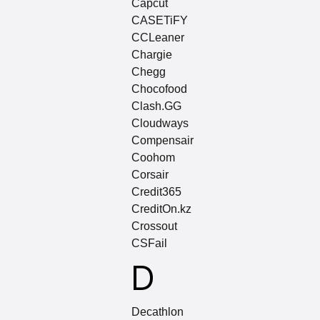
Capcut
CASETiFY
CCLeaner
Chargie
Chegg
Chocofood
Clash.GG
Cloudways
Compensair
Coohom
Corsair
Credit365
CreditOn.kz
Crossout
CSFail
D
Decathlon