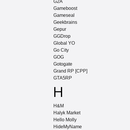
G2A
Gameboost
Gameseal
Geekbrains
Gepur
GGDrop
Global YO
Go City
GOG
Gotogate
Grand RP [CPP]
GTA5RP
H
H&M
Halyk Market
Hello Molly
HideMyName