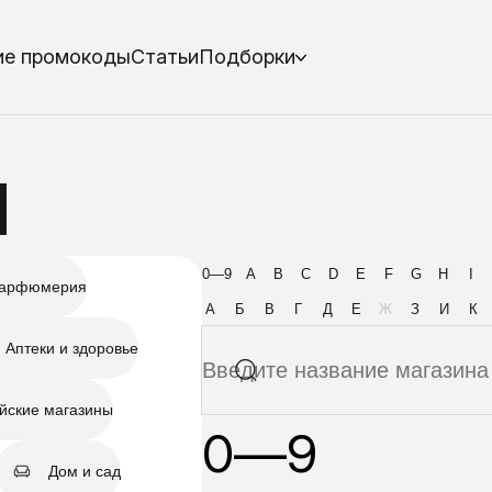
ие промокоды
Статьи
Подборки
ы
0—9
A
B
C
D
E
F
G
H
I
парфюмерия
А
Б
В
Г
Д
Е
Ж
З
И
К
Аптеки и здоровье
йские магазины
0—9
Дом и сад