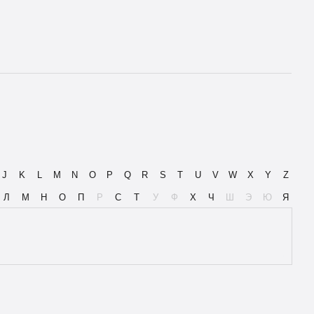
J
K
L
M
N
O
P
Q
R
S
T
U
V
W
X
Y
Z
Л
М
Н
О
П
Р
С
Т
У
Ф
Х
Ч
Ш
Э
Ю
Я