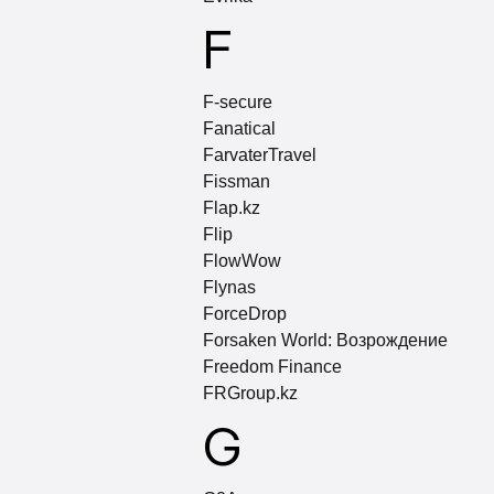
F
F-secure
Fanatical
FarvaterTravel
Fissman
Flap.kz
Flip
FlowWow
Flynas
ForceDrop
Forsaken World: Возрождение
Freedom Finance
FRGroup.kz
G