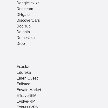
Dengiclick.kz
Destream
DHgate
DiscoverCars
DocHub
Dolphin
Domestika
Drop
Ecar.kz
Edureka
Elden Quest
Enlisted
Envato Market
ETravelSIM
Evolve-RP
ExpressVPN