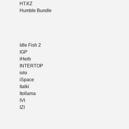
HT.KZ
Humble Bundle
Idle Fish 2
IGP
iHerb
INTERTOP
iolo
iSpace
Italki
Itollama
IVI
IZI