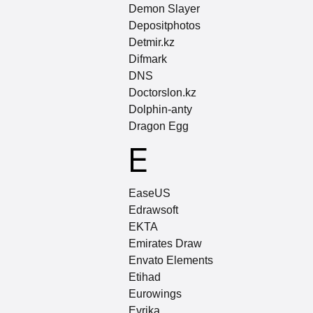
Demon Slayer
Depositphotos
Detmir.kz
Difmark
DNS
Doctorslon.kz
Dolphin-anty
Dragon Egg
E
EaseUS
Edrawsoft
EKTA
Emirates Draw
Envato Elements
Etihad
Eurowings
Evrika