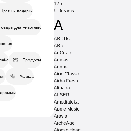
12.кз
9 Dreams
Цветы и подарки
A
Товары для животных
ABDI.kz
ашения
ABR
AdGuard
Adidas
лейс
Продукты
Adobe
Aion Classic
зин
Афиша
Airba Fresh
Alibaba
ограммы
ALSER
Amediateka
Apple Music
Aravia
ArcheAge
Atomic Heart