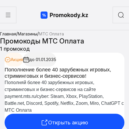
ы
/
/
Главная
Магазины
МТС Оплата
а суши
Промокоды МТС Оплата
1 промокод
Акция
до 01.01.2035
Пополнение более 40 зарубежных игровых,
стриминговых и бизнес-сервисов!
Пополняй более 40 зарубежных игровых,
стриминговых и бизнес-сервисов на сайте
payment.mts.ru/cyber: Steam, Xbox, PlayStation,
Battle.net, Discord, Spotify, Netflix, Zoom, Miro, ChatGPT с
МТС Оплата
Открыть акцию