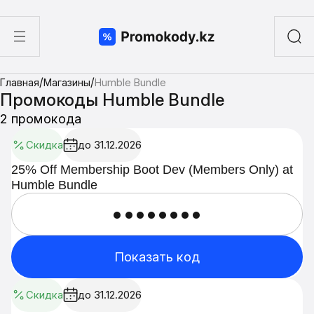
ы
/
/
Главная
Магазины
Humble Bundle
а суши
Промокоды Humble Bundle
2 промокода
Скидка
до 31.12.2026
25% Off Membership Boot Dev (Members Only) at
Humble Bundle
••••••••
Показать код
Скидка
до 31.12.2026