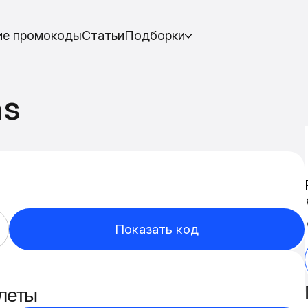
ие промокоды
Статьи
Подборки
as
Показать код
леты