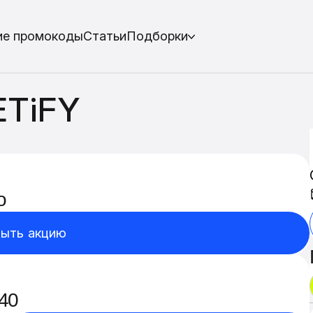
ие промокоды
Статьи
Подборки
TiFY
o
ыть акцию
$40