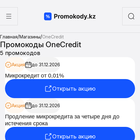
ы
/
/
Главная
Магазины
OneCredit
а суши
Промокоды OneCredit
5 промокодов
Акция
до 31.12.2026
Микрокредит от 0,01%
Открыть акцию
Акция
до 31.12.2026
Продление микрокредита за четыре дня до
истечения срока
Открыть акцию