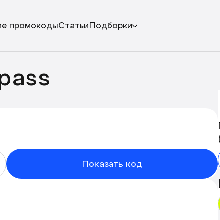
ие промокоды
Статьи
Подборки
pass
Показать код