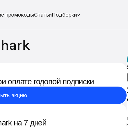
ие промокоды
Статьи
Подборки
hark
ри оплате годовой подписки
ыть акцию
ark на 7 дней