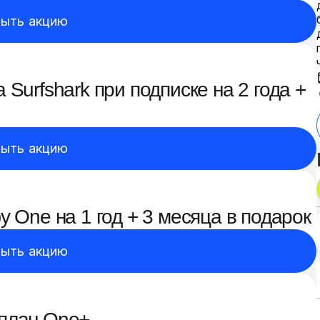
ыть акцию
Surfshark при подписке на 2 года +
ыть акцию
 One на 1 год + 3 месяца в подарок
ыть акцию
 план One+