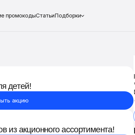
ие промокоды
Статьи
Подборки
я детей!
ыть акцию
ов из акционного ассортимента!