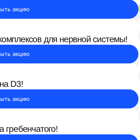
ыть акцию
комплексов для нервной системы!
ыть акцию
на D3!
ыть акцию
а гребенчатого!