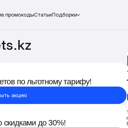
ие промокоды
Статьи
Подборки
ts.kz
етов по льготному тарифу!
ыть акцию
о скидками до 30%!