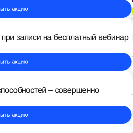
ыть акцию
 при записи на бесплатный вебинар
ыть акцию
 способностей – совершенно
ыть акцию