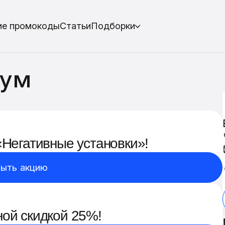
ие промокоды
Статьи
Подборки
иум
«Негативные установки»!
ыть акцию
ной скидкой 25%!