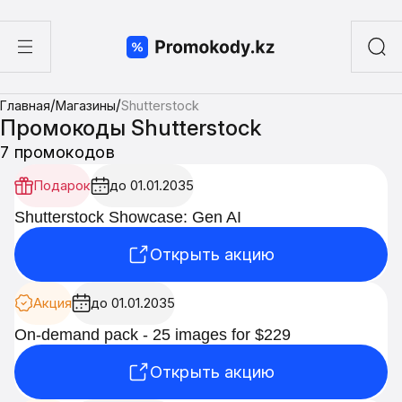
ы
/
/
Главная
Магазины
Shutterstock
а суши
Промокоды Shutterstock
7 промокодов
Подарок
до 01.01.2035
Shutterstock Showcase: Gen AI
Открыть акцию
Акция
до 01.01.2035
On-demand pack - 25 images for $229
Открыть акцию