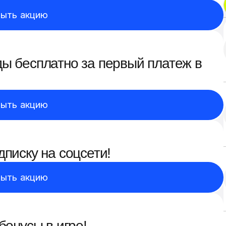
ыть акцию
ы бесплатно за первый платеж в
ыть акцию
писку на соцсети!
ыть акцию
бонусы в игре!