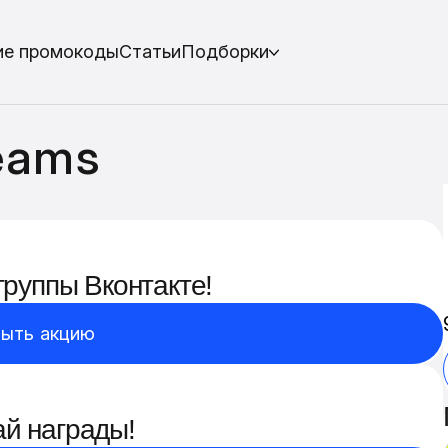
ие промокоды
Статьи
Подборки
eams
группы Вконтакте!
ыть акцию
ай награды!