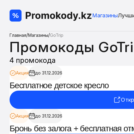
Магазины
Лучш
/
/
Главная
Магазины
GoTrip
Промокоды GoTr
4 промокода
Акция
до 31.12.2026
Бесплатное детское кресло
Откр
Акция
до 31.12.2026
Бронь без залога + бесплатная от