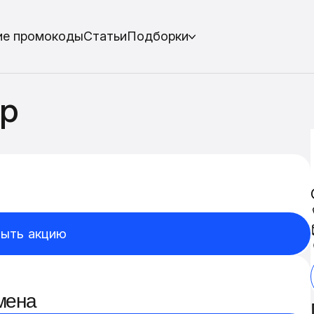
ие промокоды
Статьи
Подборки
ip
ыть акцию
мена