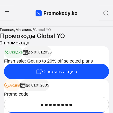
ы
/
/
Главная
Магазины
Global YO
а суши
Промокоды Global YO
2 промокода
Скидка
до 01.01.2035
Flash sale: Get up to 20% off selected plans
Открыть акцию
Акция
до 01.01.2035
Promo code
••••••••