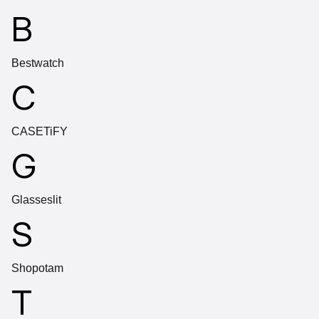
B
Bestwatch
C
CASETiFY
G
Glasseslit
S
Shopotam
T