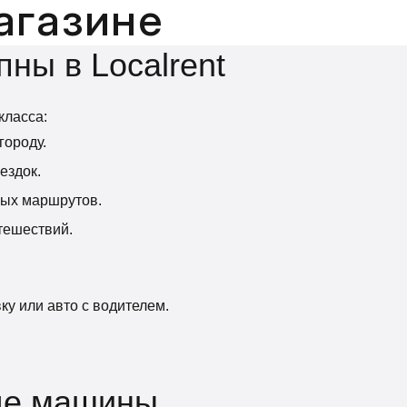
агазине
ны в Localrent
класса:
городу.
ездок.
ных маршрутов.
тешествий.
ку или авто с водителем.
нде машины