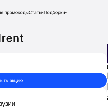
ие промокоды
Статьи
Подборки
rent
ыть акцию
рузии