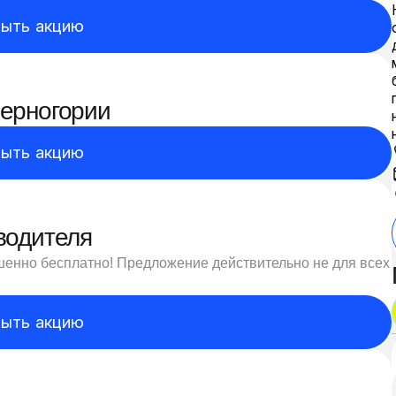
ыть акцию
Черногории
ыть акцию
водителя
шенно бесплатно! Предложение действительно не для всех
ыть акцию